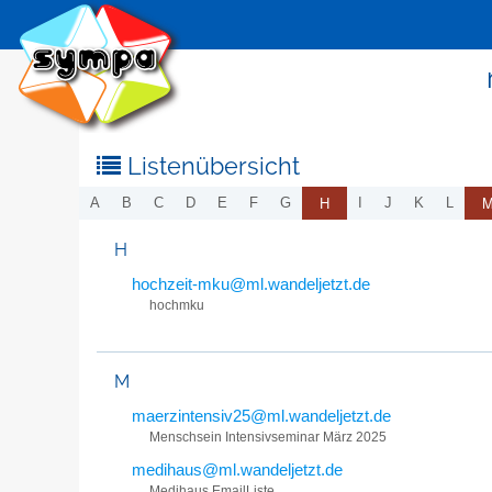
Listenübersicht
H
A
B
C
D
E
F
G
I
J
K
L
H
hochzeit-mku@ml.wandeljetzt.de
hochmku
M
maerzintensiv25@ml.wandeljetzt.de
Menschsein Intensivseminar März 2025
medihaus@ml.wandeljetzt.de
Medihaus EmailListe