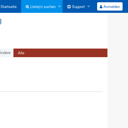
Startseite
Liste(n) suchen
Support
Anmelden
g
Alle
Andere