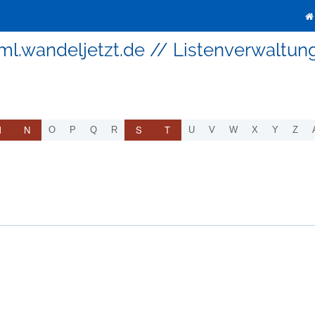
ml.wandeljetzt.de // Listenverwaltun
M
N
S
T
O
P
Q
R
U
V
W
X
Y
Z